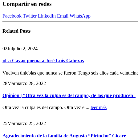
Compartir en redes
Facebook
Twitter
LinkedIn
Email
WhatsApp
Related
Posts
02
Jul
julio 2, 2024
«La Cava» poema a José Luis Cabezas
Vuelven tinieblas que nunca se fueron Tengo seis años cada veinticin
28
Mar
marzo 28, 2022
Opinión | “Otra vez la culpa es del campo, de los que producen”
Otra vez la culpa es del campo. Otra vez el...
leer más
25
Mar
marzo 25, 2022
Agradecimiento de la familia de Augusto “Pirincho” Cicaré