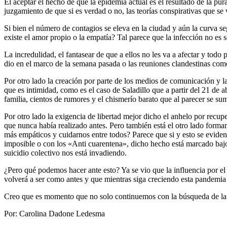
El aceptar el hecho de que la epidemia actual es el resultado de la pu
juzgamiento de que si es verdad o no, las teorías conspirativas que se
Si bien el número de contagios se eleva en la ciudad y aún la curva s
existe el amor propio o la empatía? Tal parece que la infección no es
La incredulidad, el fantasear de que a ellos no les va a afectar y todo
dio en el marco de la semana pasada o las reuniones clandestinas como
Por otro lado la creación por parte de los medios de comunicación y
que es intimidad, como es el caso de Saladillo que a partir del 21 de 
familia, cientos de rumores y el chismerío barato que al parecer se su
Por otro lado la exigencia de libertad mejor dicho el anhelo por recup
que nunca había realizado antes. Pero también está el otro lado form
más empáticos y cuidarnos entre todos? Parece que si y esto se evidenc
imposible o con los «Anti cuarentena», dicho hecho está marcado bajo e
suicidio colectivo nos está invadiendo.
¿Pero qué podemos hacer ante esto? Ya se vio que la influencia por e
volverá a ser como antes y que mientras siga creciendo esta pandemia
Creo que es momento que no solo continuemos con la búsqueda de la 
Por: Carolina Dadone Ledesma