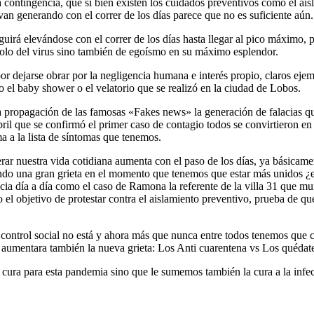
ra contingencia, que si bien existen los cuidados preventivos como el a
 van generando con el correr de los días parece que no es suficiente aún.
eguirá elevándose con el correr de los días hasta llegar al pico máximo,
 solo del virus sino también de egoísmo en su máximo esplendor.
 por dejarse obrar por la negligencia humana e interés propio, claros ej
 el baby shower o el velatorio que se realizó en la ciudad de Lobos.
 la propagación de las famosas «Fakes news» la generación de falacias 
abril que se confirmó el primer caso de contagio todos se convirtieron 
ma a la lista de síntomas que tenemos.
erar nuestra vida cotidiana aumenta con el paso de los días, ya básicame
ando una gran grieta en el momento que tenemos que estar más unidos ¿e
ia día a día como el caso de Ramona la referente de la villa 31 que muri
l objetivo de protestar contra el aislamiento preventivo, prueba de que 
l control social no está y ahora más que nunca entre todos tenemos que
 aumentara también la nueva grieta: Los Anti cuarentena vs Los quédate
cura para esta pandemia sino que le sumemos también la cura a la inf