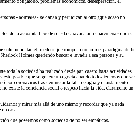
islamiento obligatorio, problemas económicos, desesperación, el
 personas «normales» se dañan y perjudican al otro ¿que acaso no
emplos de la actualidad puede ser «la caravana anti cuarentena» que se
que solo aumentan el miedo o que rompen con todo el paradigma de lo
en Sherlock Holmes queriendo buscar e invadir a esa persona y su
nte toda la sociedad ha realizado desde pan casero hasta actividades
s esto posible que se genere una grieta cuando todos tenemos que ser
ó por coronavirus tras denunciar la falta de agua y el aislamiento
no existe la conciencia social o respeto hacia la vida, claramente un
 cuidarnos y mirar más allá de uno mismo y recordar que ya nada
 en casa.
ección que poseemos como sociedad de no ser empáticos.