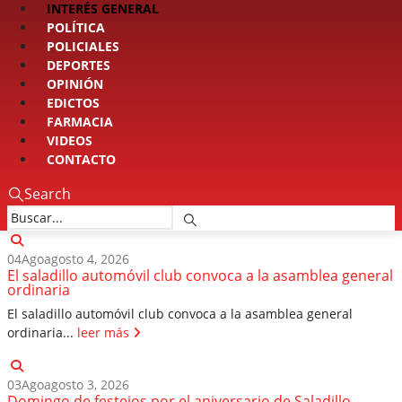
INTERÉS GENERAL
POLÍTICA
POLICIALES
DEPORTES
OPINIÓN
EDICTOS
FARMACIA
VIDEOS
CONTACTO
Search
04
Ago
agosto 4, 2026
El saladillo automóvil club convoca a la asamblea general
ordinaria
El saladillo automóvil club convoca a la asamblea general
ordinaria...
leer más
03
Ago
agosto 3, 2026
Domingo de festejos por el aniversario de Saladillo