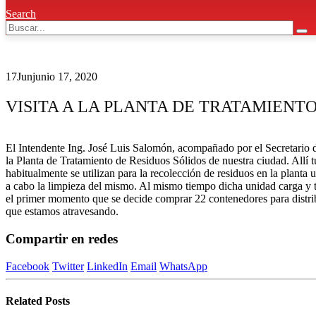
Search
17
Jun
junio 17, 2020
VISITA A LA PLANTA DE TRATAMIENT
El Intendente Ing. José Luis Salomón, acompañado por el Secretario d
la Planta de Tratamiento de Residuos Sólidos de nuestra ciudad. Allí
habitualmente se utilizan para la recolección de residuos en la planta
a cabo la limpieza del mismo. Al mismo tiempo dicha unidad carga y 
el primer momento que se decide comprar 22 contenedores para distribu
que estamos atravesando.
Compartir en redes
Facebook
Twitter
LinkedIn
Email
WhatsApp
Related
Posts