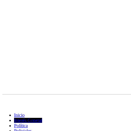
© Copyright 2023. Todos los derechos reservados |
Diseño Web
- ed
Inicio
Interés General
Política
Policiales