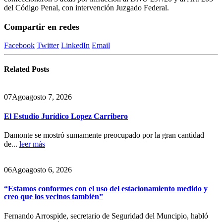
del Código Penal, con intervención Juzgado Federal.
Compartir en redes
Facebook
Twitter
LinkedIn
Email
Related
Posts
07
Ago
agosto 7, 2026
El Estudio Jurídico Lopez Carribero
Damonte se mostró sumamente preocupado por la gran cantidad
de...
leer más
06
Ago
agosto 6, 2026
“Estamos conformes con el uso del estacionamiento medido y
creo que los vecinos también”
Fernando Arrospide, secretario de Seguridad del Muncipio, habló