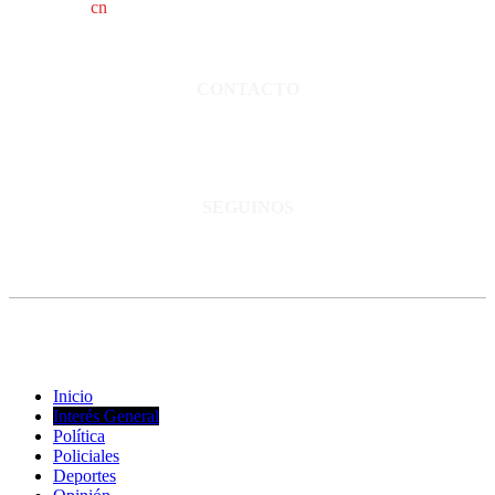
cn
saladillo es una publicación independiente.
Director propietario Juan Pablo Krupitzky.
Normas de confidencialidad y privacidad.
CONTACTO
San Martín 3248 - Saladillo - Pcia. de Bs As.
Tel: 02344–15402819
informacion@cnsaladillo.com.ar
SEGUINOS
© Copyright 2023. Todos los derechos reservados |
Diseño Web
-
edrweb
Inicio
Interés General
Política
Policiales
Deportes