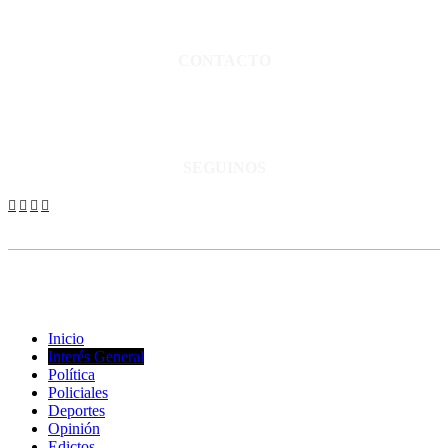
Director propietario Juan Pablo Krupitzky.
Normas de confidencialidad y privacidad.
CONTACTO
San Martín 3248 - Saladillo - Pcia. de Bs As.
Tel: 02344–15402819
informacion@cnsaladillo.com.ar
SEGUINOS
© Copyright 2023. Todos los derechos reservados |
Diseño Web
-
edrweb
Inicio
Interés General
Política
Policiales
Deportes
Opinión
Edictos