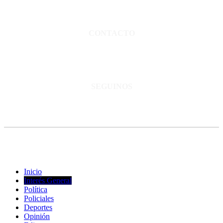
Director propietario Juan Pablo Krupitzky.
Normas de confidencialidad y privacidad.
CONTACTO
San Martín 3248 - Saladillo - Pcia. de Bs As.
Tel: 02344–15402819
informacion@cnsaladillo.com.ar
SEGUINOS
© Copyright 2023. Todos los derechos reservados |
Diseño Web
-
edrweb
Inicio
Interés General
Política
Policiales
Deportes
Opinión