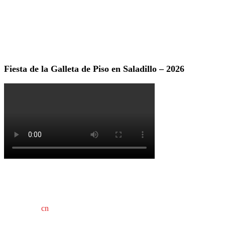
Fiesta de la Galleta de Piso en Saladillo – 2026
cn
saladillo es una publicación independiente.
Director propietario Juan Pablo Krupitzky.