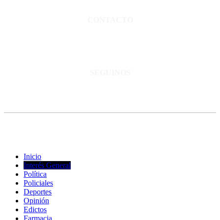
Normas de confidencialidad y privacidad.
CONTACTO
San Martín 3248 - Saladillo - Pcia. de Bs As.
Tel: 02344–15402819
informacion@cnsaladillo.com.ar
SEGUINOS
© Copyright 2023. Todos los derechos reservados |
Diseño Web
-
edrweb
Inicio
Interés General
Política
Policiales
Deportes
Opinión
Edictos
Farmacia