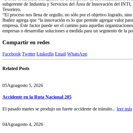
subgerente de Industria y Servicios del Área de Innovación del INTI,
Tesoriero.
“El proceso nos llena de orgullo, no sólo por el objetivo logrado, si
Ibañez agrega que “la innovación es lo que permite agregar valor para 
empresa. Este factor puede ser el camino para aquellas organizaciones
empresas o desarrollar soluciones a medida para un segmento de la p
Compartir en redes
Facebook
Twitter
LinkedIn
Email
WhatsApp
Related
Posts
05
Ago
agosto 5, 2026
Accidente en la Ruta Nacional 205
El pasado martes se produjo un fuerte accidente de tránsito...
leer más
04
Ago
agosto 4, 2026