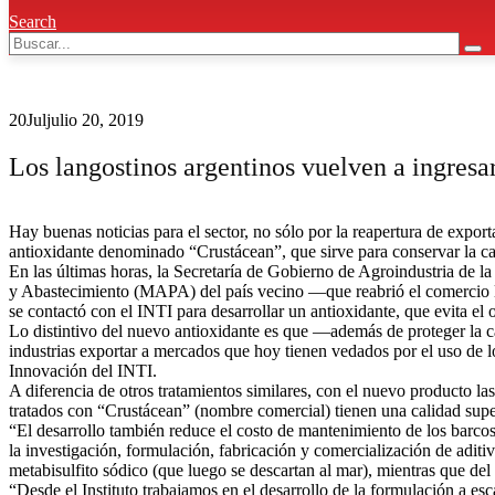
Search
20
Jul
julio 20, 2019
Los langostinos argentinos vuelven a ingresa
Hay buenas noticias para el sector, no sólo por la reapertura de expo
antioxidante denominado “Crustácean”, que sirve para conservar la ca
En las últimas horas, la Secretaría de Gobierno de Agroindustria de l
y Abastecimiento (MAPA) del país vecino —que reabrió el comercio l
se contactó con el INTI para desarrollar un antioxidante, que evita 
Lo distintivo del nuevo antioxidante es que —además de proteger la cal
industrias exportar a mercados que hoy tienen vedados por el uso de 
Innovación del INTI.
A diferencia de otros tratamientos similares, con el nuevo producto 
tratados con “Crustácean” (nombre comercial) tienen una calidad superi
“El desarrollo también reduce el costo de mantenimiento de los barco
la investigación, formulación, fabricación y comercialización de aditi
metabisulfito sódico (que luego se descartan al mar), mientras que de
“Desde el Instituto trabajamos en el desarrollo de la formulación a es