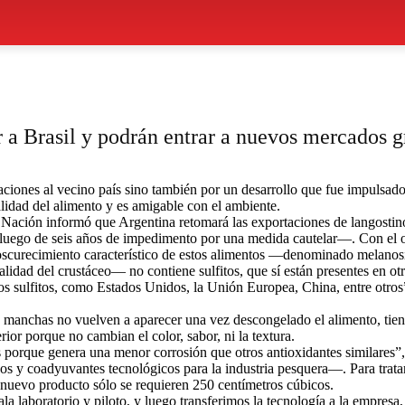
r a Brasil y podrán entrar a nuevos mercados g
rtaciones al vecino país sino también por un desarrollo que fue impulsad
lidad del alimento y es amigable con el ambiente.
a Nación informó que Argentina retomará las exportaciones de langostinos
uego de seis años de impedimento por una medida cautelar—. Con el o
el oscurecimiento característico de estos alimentos —denominado melano
idad del crustáceo— no contiene sulfitos, que sí están presentes en otro
los sulfitos, como Estados Unidos, la Unión Europea, China, entre otro
las manchas no vuelven a aparecer una vez descongelado el alimento, ti
or porque no cambian el color, sabor, ni la textura.
s porque genera una menor corrosión que otros antioxidantes similares
vos y coadyuvantes tecnológicos para la industria pesquera—. Para tratar
l nuevo producto sólo se requieren 250 centímetros cúbicos.
cala laboratorio y piloto, y luego transferimos la tecnología a la empre