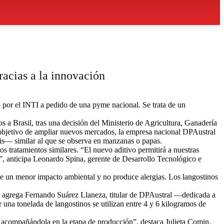
racias a la innovación
o por el INTI a pedido de una pyme nacional. Se trata de un
 a Brasil, tras una decisión del Ministerio de Agricultura, Ganadería
bjetivo de ampliar nuevos mercados, la empresa nacional DPAustral
sis— similar al que se observa en manzanas o papas.
s tratamientos similares. “El nuevo aditivo permitirá a nuestras
s”, anticipa Leonardo Spina, gerente de Desarrollo Tecnológico e
ene un menor impacto ambiental y no produce alergias. Los langostinos
”, agrega Fernando Suárez Llaneza, titular de DPAustral —dedicada a
 una tonelada de langostinos se utilizan entre 4 y 6 kilogramos de
sa, acompañándola en la etapa de producción”, destaca Julieta Comin,