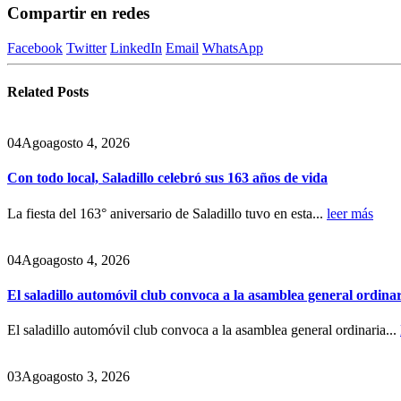
Compartir en redes
Facebook
Twitter
LinkedIn
Email
WhatsApp
Related
Posts
04
Ago
agosto 4, 2026
Con todo local, Saladillo celebró sus 163 años de vida
La fiesta del 163° aniversario de Saladillo tuvo en esta...
leer más
04
Ago
agosto 4, 2026
El saladillo automóvil club convoca a la asamblea general ordina
El saladillo automóvil club convoca a la asamblea general ordinaria...
03
Ago
agosto 3, 2026