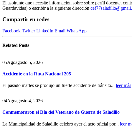
El aspirante que necesite información sobre sobre perfil docente, co
Guardavidas) o escribir a la siguiente dirección
cef77saladillo@gmail
Compartir en redes
Facebook
Twitter
LinkedIn
Email
WhatsApp
Related
Posts
05
Ago
agosto 5, 2026
Accidente en la Ruta Nacional 205
El pasado martes se produjo un fuerte accidente de tránsito...
leer más
04
Ago
agosto 4, 2026
Conmemoraron el Día del Veterano de Guerra de Saladillo
La Municipalidad de Saladillo celebró ayer el acto oficial por...
leer m