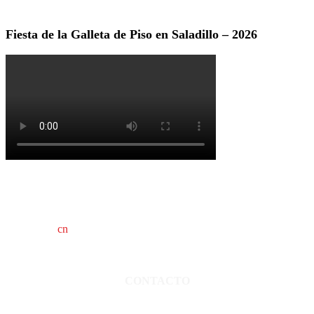
Fiesta de la Galleta de Piso en Saladillo – 2026
cn
saladillo es una publicación independiente.
Director propietario Juan Pablo Krupitzky.
Normas de confidencialidad y privacidad.
CONTACTO
San Martín 3248 - Saladillo - Pcia. de Bs As.