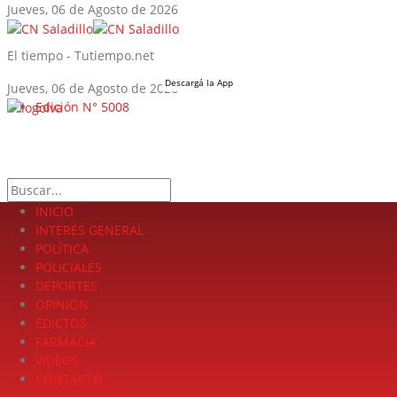
Jueves, 06 de Agosto de 2026
El tiempo - Tutiempo.net
Descargá la App
Jueves, 06 de Agosto de 2026
Edición N° 5008
LA FUERZA DE LA INFORMACIÓN
Search
INICIO
INTERÉS GENERAL
POLÍTICA
POLICIALES
DEPORTES
OPINIÓN
EDICTOS
FARMACIA
VIDEOS
CONTACTO