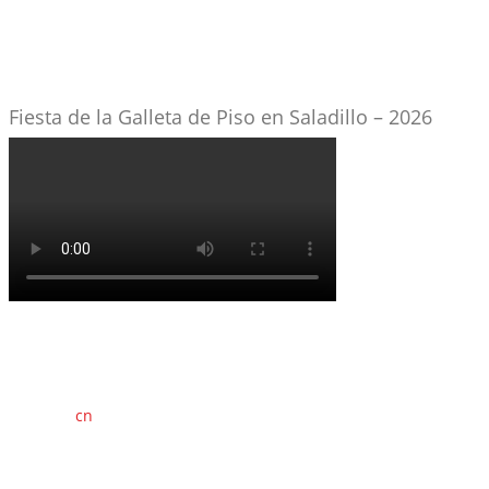
Fiesta de la Galleta de Piso en Saladillo – 2026
cn
saladillo es una publicación independiente.
Director propietario Juan Pablo Krupitzky.
Normas de confidencialidad y privacidad.