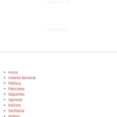
CONTACTO
San Martín 3248 - Saladillo - Pcia. de Bs As.
Tel: 02344–15402819
informacion@cnsaladillo.com.ar
SEGUINOS
© Copyright 2023. Todos los derechos reservados |
Diseño Web
- edrweb
Inicio
Interés General
Política
Policiales
Deportes
Opinión
Edictos
Farmacia
Videos