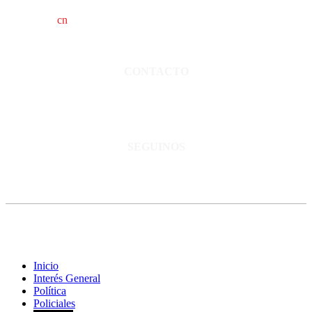
cn
saladillo es una publicación independiente.
Director propietario Juan Pablo Krupitzky.
Normas de confidencialidad y privacidad.
CONTACTO
San Martín 3248 - Saladillo - Pcia. de Bs As.
Tel: 02344–15402819
informacion@cnsaladillo.com.ar
SEGUINOS
© Copyright 2023. Todos los derechos reservados |
Diseño Web
-
edrweb
Inicio
Interés General
Política
Policiales