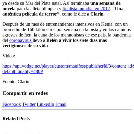
ya desde su Mar del Plata natal. Así terminaba
una semana de
novela
para la atleta olímpica y
finalista mundial en 2017
.
“Una
auténtica película de terror”
, como le dice a
Clarín
.
Después de un mes de entrenamientos intensivos en Kenia, con un
promedio de 160 kilómetros por semana en la pista y en los caminos
agrestes de Iten, la cuna de los maratonistas de ese país, la pandemia
del
coronavirus
​llevó a
Belén a vivir los siete días más
vertiginosos de su vida
.
Video:
https://api.vodgc.net/player/custom/manifest/publisherId/3/content_i
default_quality=480P
Fuente: Clarin
Compartir en redes
Facebook
Twitter
LinkedIn
Email
Related
Posts