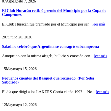
07
Ago
agosto 7, 2026
El Club Huracán recibió premio del Municipio por la Copa de
Campeones
El Club Huracán fue premiado por el Municipio por ser...
leer más
20
Jul
julio 20, 2026
Saladillo celebró que Argentina se consagró subcampeona
Aunque no con la misma alegría, bullicio y emoción con...
leer más
15
May
mayo 15, 2026
Pequeños cuentos del Basquet que recuerdo. (Por Seba
Saborido)
El día que dirigí a los LAKERS Corría el año 1993… No...
leer más
12
May
mayo 12, 2026