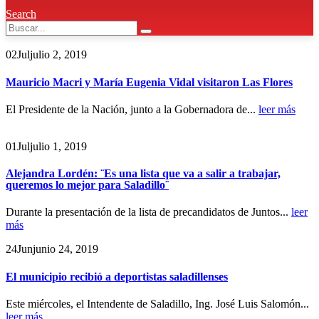
Search
02
Jul
julio 2, 2019
Mauricio Macri y María Eugenia Vidal visitaron Las Flores
El Presidente de la Nación, junto a la Gobernadora de...
leer más
01
Jul
julio 1, 2019
Alejandra Lordén: ¨Es una lista que va a salir a trabajar,
queremos lo mejor para Saladillo¨
Durante la presentación de la lista de precandidatos de Juntos...
leer
más
24
Jun
junio 24, 2019
El municipio recibió a deportistas saladillenses
Este miércoles, el Intendente de Saladillo, Ing. José Luis Salomón...
leer más