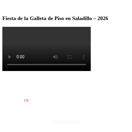
Fiesta de la Galleta de Piso en Saladillo – 2026
cn
saladillo es una publicación independiente.
Director propietario Juan Pablo Krupitzky.
Normas de confidencialidad y privacidad.
CONTACTO
San Martín 3248 - Saladillo - Pcia. de Bs As.