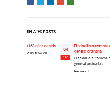
RELATED
POSTS
3 años de vida
El saladillo automóvil club convoca a la a
04
general ordinaria
o tuvo en
Ago
El saladillo automóvil club convoca a la as
general ordinaria...
leer más