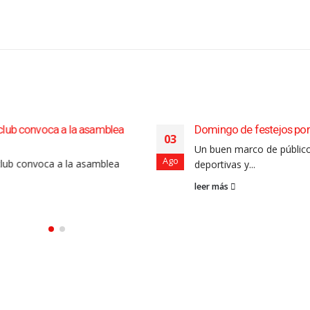
samblea
Domingo de festejos por el aniversario de Sal
03
Un buen marco de público acompañó las activ
Ago
amblea
deportivas y...
leer más