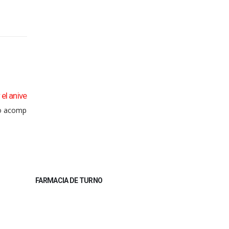
adillo
Multitudinaria cena del CEUS por el 163° Anivers
03
de Saladillo
idades
Ago
Saladillo se regaló un gran festejo el sábado por la
leer más
FARMACIA DE TURNO