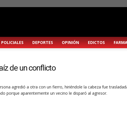
POLICIALES
DEPORTES
OPINIÓN
EDICTOS
FARMA
íz de un conflicto
ona agredió a otra con un fierro, hiriéndole la cabeza fue trasladad
ando porque aparentemente un vecino le disparó al agresor.