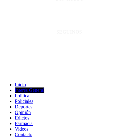
San Martín 3248 - Saladillo - Pcia. de Bs As.
Tel: 02344–15402819
informacion@cnsaladillo.com.ar
SEGUINOS
© Copyright 2023. Todos los derechos reservados |
Diseño Web
-
edrweb
Inicio
Interés General
Política
Policiales
Deportes
Opinión
Edictos
Farmacia
Videos
Contacto