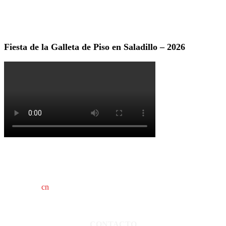
Fiesta de la Galleta de Piso en Saladillo – 2026
cn
saladillo es una publicación independiente.
Director propietario Juan Pablo Krupitzky.
Normas de confidencialidad y privacidad.
CONTACTO