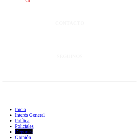
cn
saladillo es una publicación independiente.
Director propietario Juan Pablo Krupitzky.
Normas de confidencialidad y privacidad.
CONTACTO
San Martín 3248 - Saladillo - Pcia. de Bs As.
Tel: 02344–15402819
informacion@cnsaladillo.com.ar
SEGUINOS
© Copyright 2023. Todos los derechos reservados |
Diseño Web
-
edrweb
Inicio
Interés General
Política
Policiales
Deportes
Opinión