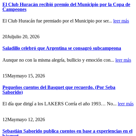
El Club Huracán recibió premio del Municipio por la Copa de
Campeones
El Club Huracán fue premiado por el Municipio por ser...
leer más
20
Jul
julio 20, 2026
Saladillo celebró que Argentina se consagró subcampeona
Aunque no con la misma alegría, bullicio y emoción con...
leer más
15
May
mayo 15, 2026
Pequeños cuentos del Basquet que recuerdo. (Por Seba
Saborido)
El día que dirigí a los LAKERS Corría el año 1993… No...
leer más
12
May
mayo 12, 2026
Sebastián Saborido publica cuentos en base a experiencias en el
básquet