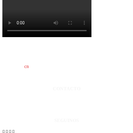
cn
saladillo es una publicación independiente.
Director propietario Juan Pablo Krupitzky.
Normas de confidencialidad y privacidad.
CONTACTO
San Martín 3248 - Saladillo - Pcia. de Bs As.
Tel: 02344–15402819
informacion@cnsaladillo.com.ar
SEGUINOS