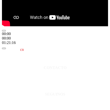
00:00
00:00
01:21:16
cn
saladillo es una publicación independiente.
Director propietario Juan Pablo Krupitzky.
Normas de confidencialidad y privacidad.
CONTACTO
San Martín 3248 - Saladillo - Pcia. de Bs As.
Tel: 02344–15402819
informacion@cnsaladillo.com.ar
SEGUINOS