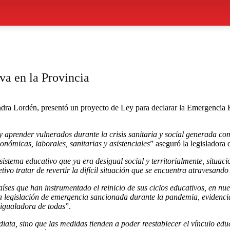
va en la Provincia
ndra Lordén, presentó un proyecto de Ley para declarar la Emergencia E
y aprender vulnerados durante la crisis sanitaria y
social generada c
económicas,
laborales, sanitarias y asistenciales
” aseguró la legisladora
 sistema educativo que ya era desigual social y territorialmente, situac
ivo tratar de revertir la difícil situación que se encuentra atravesand
es que han instrumentado el reinicio de sus ciclos educativos, en nue
 la legislación de emergencia sancionada durante la pandemia, evidenci
e igualadora de todas
”.
iata, sino que las medidas tienden a poder reestablecer el vínculo ed