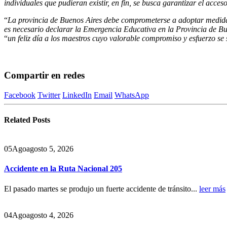
individuales que pudieran existir, en fin, se busca garantizar el acces
“
La provincia de Buenos Aires debe comprometerse a adoptar medidas s
es necesario declarar la Emergencia Educativa en la Provincia de Bue
“
un feliz día a los maestros cuyo valorable compromiso y esfuerzo se
Compartir en redes
Facebook
Twitter
LinkedIn
Email
WhatsApp
Related
Posts
05
Ago
agosto 5, 2026
Accidente en la Ruta Nacional 205
El pasado martes se produjo un fuerte accidente de tránsito...
leer más
04
Ago
agosto 4, 2026