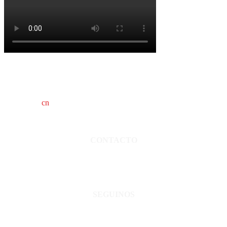
cn
saladillo es una publicación independiente.
Director propietario Juan Pablo Krupitzky.
Normas de confidencialidad y privacidad.
CONTACTO
San Martín 3248 - Saladillo - Pcia. de Bs As.
Tel: 02344–15402819
informacion@cnsaladillo.com.ar
SEGUINOS