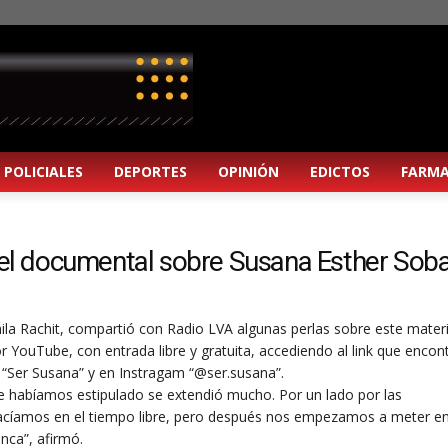
POLICIALES
DEPORTES
OPINIÓN
EDICTOS
FARMA
n el documental sobre Susana Esther Sob
mila Rachit, compartió con Radio LVA algunas perlas sobre este mater
 YouTube, con entrada libre y gratuita, accediendo al link que encon
 “Ser Susana” y en Instragam “@ser.susana”.
e habíamos estipulado se extendió mucho. Por un lado por las
hacíamos en el tiempo libre, pero después nos empezamos a meter en
ca”, afirmó.