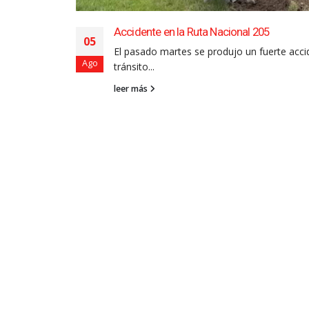
3 años de vida
Accidente en la Ruta Nacional 205
05
o tuvo en
El pasado martes se produjo un fuerte acci
Ago
tránsito...
leer más