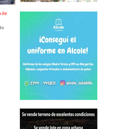
a de
cto