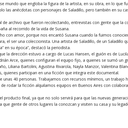
e mundo que engloba la figura de la artista, en su obra, en lo que 
 las anécdotas con personajes de Saladillo, pero también en su ca
 de archivo que fueron recolectando, entrevistas con gente que la c
ña al recorrido de la vida de Susana.
echo con amor, porque nos encantó Susana cuando la fuimos conocie
ura, el ser una coleccionista. Una artista de Saladillo, de un Saladillo q
a” en su época”, destacó la periodista.
que la dirección estuvo a cargo de Lucas Hansen, el guión es de Lucil
Adrián Arce, quienes configuran el equipo fijo, a quienes se sumó un 
, Liliana Bartolini, Agustina Rivarola, Nayla Manzor, Valentina Blan
, quienes participan en una ficción que integra este documental.
e unas 40 personas. Trabajamos con recursos mínimos, un trabajo 
e rodar la ficción alquilamos equipos en Buenos Aires con colabora
producto final, ya que no solo servirá para que las nuevas generac
 que gente de otros lugares la conozcan y visiten su casa y su legad