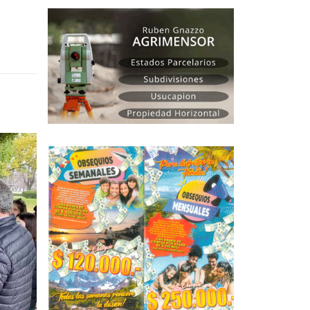
Mirá Mirá, de Juan Altamira: todo en artesanías 
04
madera
Ago
Juan Altamira, con su emprendimiento de artesan
en madera, fue...
leer más