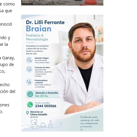
fue como
sa que
onoció
ndo y
ue la
a Garay,
grupo de
co,
hecho
ción del
iones
o.