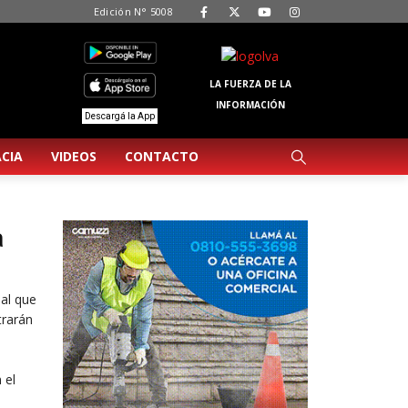
Edición N° 5008
LA FUERZA DE LA
INFORMACIÓN
Descargá la App
CIA
VIDEOS
CONTACTO
a
ial que
trarán
 el