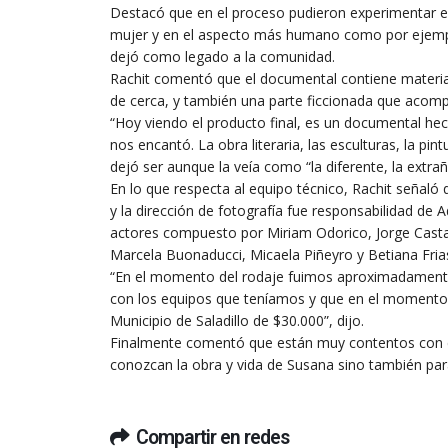
Destacó que en el proceso pudieron experimentar es
mujer y en el aspecto más humano como por ejemplo
dejó como legado a la comunidad.
Rachit comentó que el documental contiene material
de cerca, y también una parte ficcionada que acompa
“Hoy viendo el producto final, es un documental h
nos encantó. La obra literaria, las esculturas, la pint
dejó ser aunque la veía como “la diferente, la extrañ
En lo que respecta al equipo técnico, Rachit señaló 
y la dirección de fotografía fue responsabilidad de 
actores compuesto por Miriam Odorico, Jorge Castaño
Marcela Buonaducci, Micaela Piñeyro y Betiana Frias
“En el momento del rodaje fuimos aproximadament
con los equipos que teníamos y que en el momento d
Municipio de Saladillo de $30.000”, dijo.
Finalmente comentó que están muy contentos con el 
conozcan la obra y vida de Susana sino también para
Compartir en redes