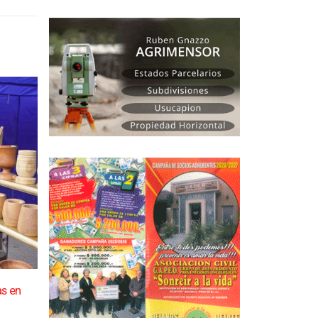
as en
Con todo local, Saladillo celebró sus 163 años de
04
La fiesta del 163° aniversario de Saladillo tuvo en