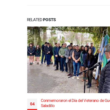
RELATED
POSTS
Conmemoraron el Día del Veterano de Gu
04
Saladillo
accidente de