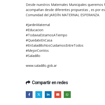
Desde nuestros Maternales Municipales queremos fe
acompañan desde diferentes propuestas , es por eso
Comunidad del JARDÍN MATERNAL ESPERANZA.
#JardinMaternal
#Educacion
#TodaviaEstamosATiempo
#QuedateEnCasa
#EnSaladilloNosCuidamosEntreTodos
#MejorConVos
#Saladillo
www.saladillo.gob.ar
Compartir en redes