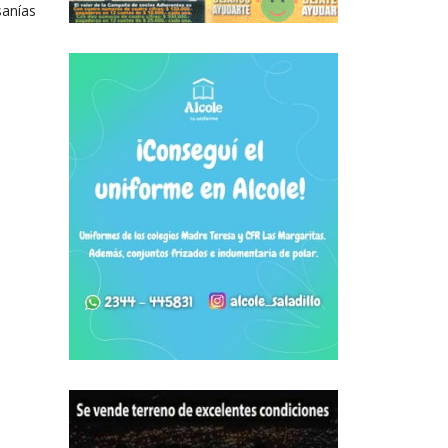
Ago
sanías
esta...
leer más