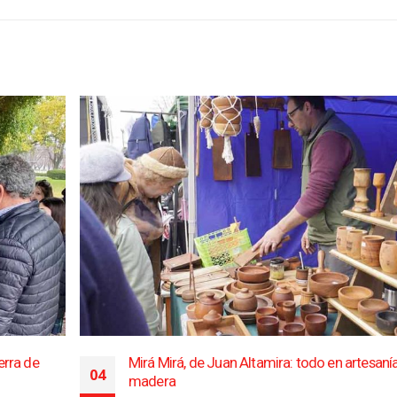
erra de
Mirá Mirá, de Juan Altamira: todo en artesaní
04
madera