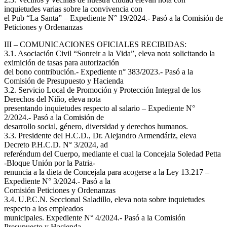
inquietudes varias sobre la convivencia con
el Pub “La Santa” – Expediente N° 19/2024.- Pasó a la Comisión de
Peticiones y Ordenanzas
III – COMUNICACIONES OFICIALES RECIBIDAS:
3.1. Asociación Civil “Sonreir a la Vida”, eleva nota solicitando la
eximición de tasas para autorización
del bono contribución.- Expediente n° 383/2023.- Pasó a la
Comisión de Presupuesto y Hacienda
3.2. Servicio Local de Promoción y Protección Integral de los
Derechos del Niño, eleva nota
presentando inquietudes respecto al salario – Expediente N°
2/2024.- Pasó a la Comisión de
desarrollo social, género, diversidad y derechos humanos.
3.3. Presidente del H.C.D., Dr. Alejandro Armendáriz, eleva
Decreto P.H.C.D. N° 3/2024, ad
referéndum del Cuerpo, mediante el cual la Concejala Soledad Petta
-Bloque Unión por la Patria-
renuncia a la dieta de Concejala para acogerse a la Ley 13.217 –
Expediente N° 3/2024.- Pasó a la
Comisión Peticiones y Ordenanzas
3.4. U.P.C.N. Seccional Saladillo, eleva nota sobre inquietudes
respecto a los empleados
municipales. Expediente N° 4/2024.- Pasó a la Comisión
Presupuesto y Hacienda