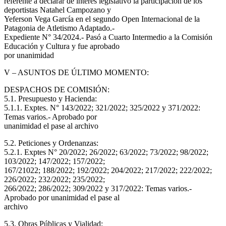
referente a declarar de interés legislativo la participación de los
deportistas Natahel Campozano y
Yeferson Vega García en el segundo Open Internacional de la
Patagonia de Atletismo Adaptado.-
Expediente N° 34/2024.- Pasó a Cuarto Intermedio a la Comisión
Educación y Cultura y fue aprobado
por unanimidad
V – ASUNTOS DE ÚLTIMO MOMENTO:
DESPACHOS DE COMISIÓN:
5.1. Presupuesto y Hacienda:
5.1.1. Exptes. N° 143/2022; 321/2022; 325/2022 y 371/2022:
Temas varios.- Aprobado por
unanimidad el pase al archivo
5.2. Peticiones y Ordenanzas:
5.2.1. Exptes N° 20/2022; 26/2022; 63/2022; 73/2022; 98/2022;
103/2022; 147/2022; 157/2022;
167/21022; 188/2022; 192/2022; 204/2022; 217/2022; 222/2022;
226/2022; 232/2022; 235/2022;
266/2022; 286/2022; 309/2022 y 317/2022: Temas varios.-
Aprobado por unanimidad el pase al
archivo
5.3. Obras Públicas y Vialidad: