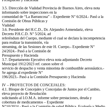
3.5. Dirección de Vialidad Provincia de Buenos Aires, eleva nota
informando sobre inspecciones en la
comunidad de “La Barrancosa” – Expediente N° 6/2024.- Pasó a la
Comisión de Obras Públicas y
Vialidad
3.6. Presidente del H.C.D., Dr. Alejandro Armendariz, eleva
Decreto P.H.C.D. N° 5/2024, ad
referéndum del Cuerpo, mediante el cual se declara la incompetencia
para realizar la transmisión, vía
streaming, de las Sesiones de este H. Cuerpo.- Expediente N°
24/2024.- Pasó a la Comisión de
Presupuesto y Hacienda
3.7. Departamento Ejecutivo eleva nota adjuntando Decreto
Municipal 1912/2023 ref. canon sobre el
servicio de despacho y venta minorista de combustible aeronáutico.-
Se agrega al expediente N°
196/2023.- Pasó a la Comisión Presupuesto y Hacienda
IV – PROYECTOS DE CONCEJALES:
4.1. Bloque de Concejales y Concejalas de Juntos por el Cambio,
eleva proyecto de Resolución
solicitando al I.O.M.A. informe sobre prestaciones, deuda y
cobertura de medicamentos – Expediente
N°10/2024.- Pasó a la Comisión de salud Pública, Ecología y Medio