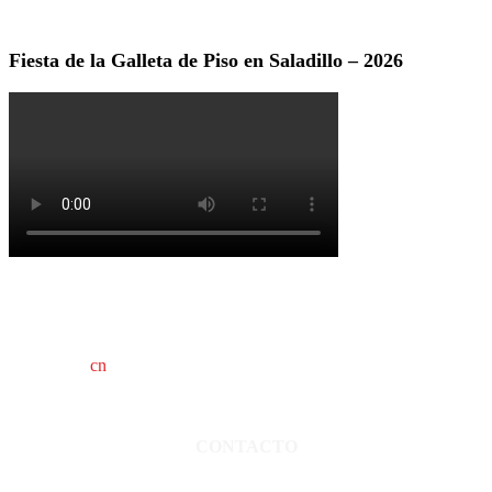
Fiesta de la Galleta de Piso en Saladillo – 2026
cn
saladillo es una publicación independiente.
Director propietario Juan Pablo Krupitzky.
Normas de confidencialidad y privacidad.
CONTACTO
San Martín 3248 - Saladillo - Pcia. de Bs As.