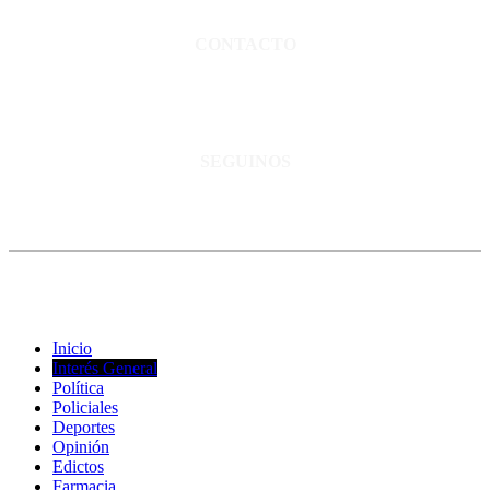
Normas de confidencialidad y privacidad.
CONTACTO
San Martín 3248 - Saladillo - Pcia. de Bs As.
Tel: 02344–15402819
informacion@cnsaladillo.com.ar
SEGUINOS
© Copyright 2023. Todos los derechos reservados |
Diseño Web
-
edrweb
Inicio
Interés General
Política
Policiales
Deportes
Opinión
Edictos
Farmacia