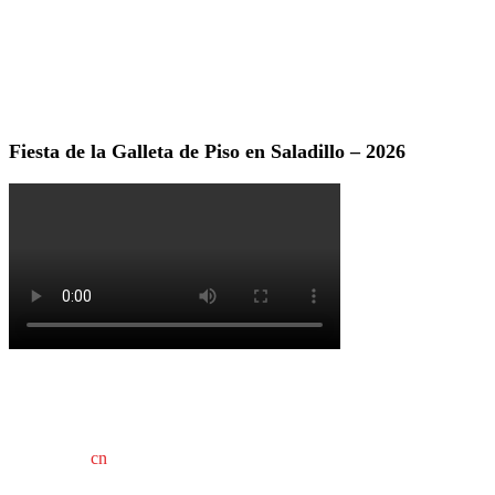
Fiesta de la Galleta de Piso en Saladillo – 2026
cn
saladillo es una publicación independiente.
Director propietario Juan Pablo Krupitzky.