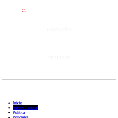
cn
saladillo es una publicación independiente.
Director propietario Juan Pablo Krupitzky.
Normas de confidencialidad y privacidad.
CONTACTO
San Martín 3248 - Saladillo - Pcia. de Bs As.
Tel: 02344–15402819
informacion@cnsaladillo.com.ar
SEGUINOS
© Copyright 2023. Todos los derechos reservados |
Diseño Web
-
edrweb
Inicio
Interés General
Política
Policiales