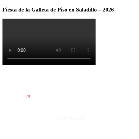
Fiesta de la Galleta de Piso en Saladillo – 2026
cn
saladillo es una publicación independiente.
Director propietario Juan Pablo Krupitzky.
Normas de confidencialidad y privacidad.
CONTACTO
San Martín 3248 - Saladillo - Pcia. de Bs As.
Tel: 02344–15402819