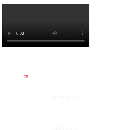
cn
saladillo es una publicación independiente.
Director propietario Juan Pablo Krupitzky.
Normas de confidencialidad y privacidad.
CONTACTO
San Martín 3248 - Saladillo - Pcia. de Bs As.
Tel: 02344–15402819
informacion@cnsaladillo.com.ar
SEGUINOS