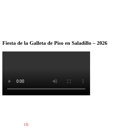
Fiesta de la Galleta de Piso en Saladillo – 2026
cn
saladillo es una publicación independiente.
Director propietario Juan Pablo Krupitzky.