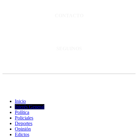
Normas de confidencialidad y privacidad.
CONTACTO
San Martín 3248 - Saladillo - Pcia. de Bs As.
Tel: 02344–15402819
informacion@cnsaladillo.com.ar
SEGUINOS
© Copyright 2023. Todos los derechos reservados |
Diseño Web
-
edrweb
Inicio
Interés General
Política
Policiales
Deportes
Opinión
Edictos