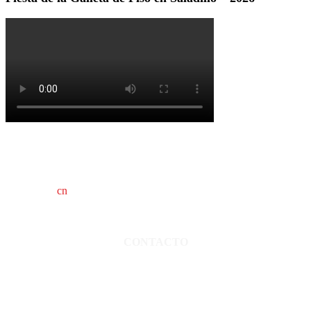
cn
saladillo es una publicación independiente.
Director propietario Juan Pablo Krupitzky.
Normas de confidencialidad y privacidad.
CONTACTO
San Martín 3248 - Saladillo - Pcia. de Bs As.
Tel: 02344–15402819
informacion@cnsaladillo.com.ar