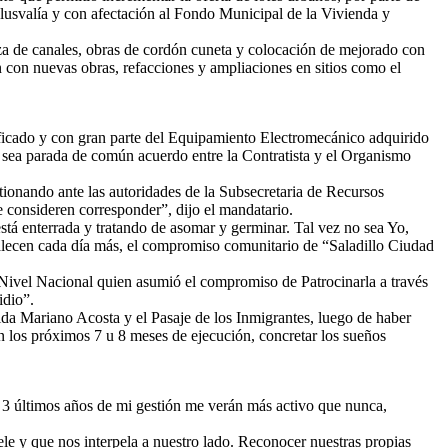
lusvalía y con afectación al Fondo Municipal de la Vivienda y
eza de canales, obras de cordón cuneta y colocación de mejorado con
con nuevas obras, refacciones y ampliaciones en sitios como el
ificado y con gran parte del Equipamiento Electromecánico adquirido
o sea parada de común acuerdo entre la Contratista y el Organismo
tionando ante las autoridades de la Subsecretaria de Recursos
 consideren corresponder”, dijo el mandatario.
stá enterrada y tratando de asomar y germinar. Tal vez no sea Yo,
alecen cada día más, el compromiso comunitario de “Saladillo Ciudad
a Nivel Nacional quien asumió el compromiso de Patrocinarla a través
idio”.
ida Mariano Acosta y el Pasaje de los Inmigrantes, luego de haber
n los próximos 7 u 8 meses de ejecución, concretar los sueños
s 3 últimos años de mi gestión me verán más activo que nunca,
le y que nos interpela a nuestro lado. Reconocer nuestras propias