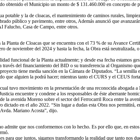
endo obtenido el Municipio un monto de $ 131.460.000 en concepto de p
ua potable y la de cloacas, el mantenimiento de caminos rurales, limpi
mbrado público y pavimento, entre otros, Además anunció que avanzarán 
I Falucho, Casa de Campo, entre otros.
es la Planta de Cloacas que se encuentra con el 73 % de su Avance Cert
ro de noviembre del 2024 y hasta la fecha, la Obra está neutralizada, 
idad funcional de la Planta actualmente; y desde esa fecha estamos ges
 través del financiamiento del BID o su transferencia al Organismo que
o proyecto tiene media sanción en la Cámara de Diputados. “La semilla e
ido que alguien la podrá hacer; mientras tanto el CURS y el CEUS fort
 el cual tuvo movimiento en la presentación de una reconocida abogada 
Justicia encuentre y condene a los responsables de éste aberrante homic
de la avenida Moreno sobre el sector del Ferrocarril Roca entre la aven
o dictado en el año 2022. “Sin lugar a dudas esta Obra nos permitirá, e
a Avda. Mariano Acosta”, dijo.
 no admite que nos conformemos con lo hecho. Es por ello que, en esto
irmó.
s para que juntos, sigamos transformando la realidad que tanto nos due