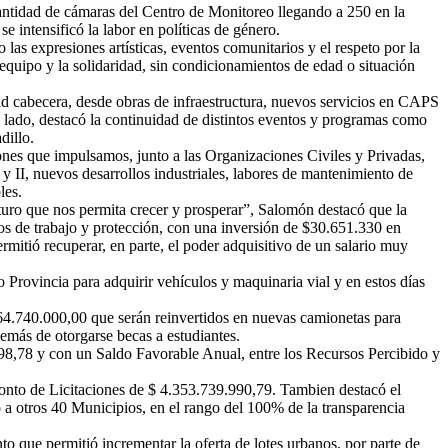
cantidad de cámaras del Centro de Monitoreo llegando a 250 en la
 intensificó la labor en políticas de género.
las expresiones artísticas, eventos comunitarios y el respeto por la
 equipo y la solidaridad, sin condicionamientos de edad o situación
udad cabecera, desde obras de infraestructura, nuevos servicios en CAPS
tro lado, destacó la continuidad de distintos eventos y programas como
dillo.
iones que impulsamos, junto a las Organizaciones Civiles y Privadas,
 II, nuevos desarrollos industriales, labores de mantenimiento de
les.
uturo que nos permita crecer y prosperar”, Salomón destacó que la
os de trabajo y protección, con una inversión de $30.651.330 en
mitió recuperar, en parte, el poder adquisitivo de un salario muy
 Provincia para adquirir vehículos y maquinaria vial y en estos días
$ 64.740.000,00 que serán reinvertidos en nuevas camionetas para
demás de otorgarse becas a estudiantes.
98,78 y con un Saldo Favorable Anual, entre los Recursos Percibido y
monto de Licitaciones de $ 4.353.739.990,79. Tambien destacó el
a otros 40 Municipios, en el rango del 100% de la transparencia
o que permitió incrementar la oferta de lotes urbanos, por parte de