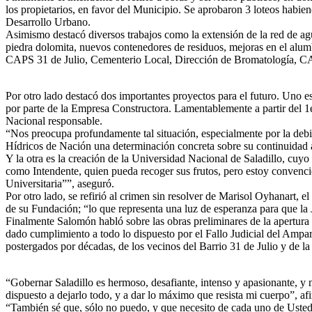
los propietarios, en favor del Municipio. Se aprobaron 3 loteos habi
Desarrollo Urbano.
Asimismo destacó diversos trabajos como la extensión de la red de ag
piedra dolomita, nuevos contenedores de residuos, mejoras en el alu
CAPS 31 de Julio, Cementerio Local, Dirección de Bromatología, CA
Por otro lado destacó dos importantes proyectos para el futuro. Uno 
por parte de la Empresa Constructora. Lamentablemente a partir del 1e
Nacional responsable.
“Nos preocupa profundamente tal situación, especialmente por la debil
Hídricos de Nación una determinación concreta sobre su continuidad a
Y la otra es la creación de la Universidad Nacional de Saladillo, cuy
como Intendente, quien pueda recoger sus frutos, pero estoy convenc
Universitaria””, aseguró.
Por otro lado, se refirió al crimen sin resolver de Marisol Oyhanart,
de su Fundación; “lo que representa una luz de esperanza para que la 
Finalmente Salomón habló sobre las obras preliminares de la apertura 
dado cumplimiento a todo lo dispuesto por el Fallo Judicial del Ampar
postergados por décadas, de los vecinos del Barrio 31 de Julio y de l
“Gobernar Saladillo es hermoso, desafiante, intenso y apasionante, y
dispuesto a dejarlo todo, y a dar lo máximo que resista mi cuerpo”, af
“También sé que, sólo no puedo, y que necesito de cada uno de Ustede