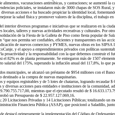
e alimentos, vacunaciones antirrábicas, y castraciones; se aumentó la 
ndencias policiales, se instalaron más de 3000 chapas de SOS Rural, y se
iversas acciones e ha buscado propiciar la identidad local, fomentando 
orar la salud física y promover valores de la disciplina, el trabajo en
del interior diversos programas e iniciativas que se realizaron en la ci
s locales, talleres y nuevas actividades recreativas y culturales. Por o
olidación de la Fiesta de la Galleta de Piso como fiesta popular de Sala
 “que nos permita ser confiables, eficientes y transparentes en las acc
radicación de nuevos comercios y PYMES, nuevas obras en los SIPSA I y
coCanje, y el apoyo a emprendimientos privados con políticas sustentab
 “la proactividad y la responsabilidad con la que debemos construir el f
asi el 82% es de planta permanente. Se entregaron más de 1507 element
 salarial del 175%, superando la inflación anual del 117,8%, lo que per
eados municipales, se alcanzó un préstamo de $954 millones con el Banco
do destinado a la compra de nuevas maquinarias.
os y equipos registrables y de 5 lotes de chatarras, logrando recaudar 
s y diversas acciones para entidades e instituciones de la comunidad, a
.790.755.717,00, mientras que el ejecutado resultó de $ 16.633.173.7
probó un Presupuesto de $ 22.957.127.069,16.
; 20 Licitaciones Privadas y 14 Licitaciones Públicas; totalizando un 
istración Financiera Pública (ASAP), que posicionó a Saladillo, junto 
donde destacó primeramente la implementación del Código de Ordenamient