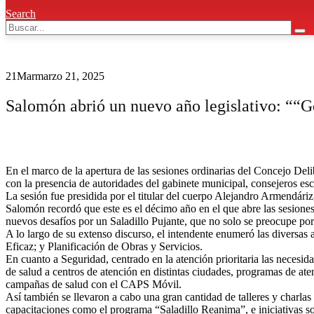
Search
21
Mar
marzo 21, 2025
Salomón abrió un nuevo año legislativo: ““Go
En el marco de la apertura de las sesiones ordinarias del Concejo Del
con la presencia de autoridades del gabinete municipal, consejeros esc
La sesión fue presidida por el titular del cuerpo Alejandro Armendáriz,
Salomón recordó que este es el décimo año en el que abre las sesione
nuevos desafíos por un Saladillo Pujante, que no solo se preocupe por
A lo largo de su extenso discurso, el intendente enumeró las diversas 
Eficaz; y Planificación de Obras y Servicios.
En cuanto a Seguridad, centrado en la atención prioritaria las nece
de salud a centros de atención en distintas ciudades, programas de a
campañas de salud con el CAPS Móvil.
Así también se llevaron a cabo una gran cantidad de talleres y char
capacitaciones como el programa “Saladillo Reanima”, e iniciativa