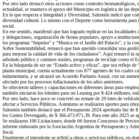
Por otro lado destacó otras acciones como controles bromatológicos, d
actualidad, se mantuvo el apoyo del Municipio en logística de las depe
En lo que respecta a Integridad y Diversidad, Salomón indicó que con d
diversidad cultural. Lo mismo con el Deporte como herramienta para mej
social.
En ese sentido, manifestó que han logrado replicar en las localidades 
y delegaciones, organización de fiestas populares, apoyo a institucione
los programas “Impulso” y “Musica en el Jardín del Palacio”, y la cons
Sobre Sustentabilidad, remarcó que han querido consolidar una gestión
para mejorar la calidad de vida de los ciudadanos”. Aquí remarcó la 
arbolado público y caminos rurales, programas de reciclaje como el E
En la búsqueda de ser un “Estado activo y eficaz”, que sea reflejo de
planta municipal, cuenta actualmente con 877 agentes de los cuales c
indumentaria, y se alcanzó un Acuerdo Paritario Anual, con un aumento
afectado por los procesos inflacionarios de los años anteriores.
Se ofrecieron talleres y capacitaciones en diferentes áreas para empl
también iniciaron los trámites para un Leasing por $ 424 millones, to
Por otro lado, hace poco se concretó un remate de 29 lotes de vehícul
afectar a Servicios Públicos. Asimismo se realizaron aportes para obra
Salomón también destacó que el Presupuesto 2024 aprobado fue de $ 9
los Gastos Devengado, de $ 366.473.971,39. Para este año 2025 se a
Se realizaron 100 Licitaciones; donde 66 fueron Concursos de Precios
informe elaborado por la Asociación Argentina de Presupuesto y Admin
fiscal.
Finalmente el intendente se refirió a obras y servicios públicos, en 