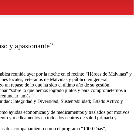
nso y apasionante”
amblea reunida ayer por la noche en el recinto “Héroes de Malvinas” y
iones locales, veteranos de Malvinas y público en general.
izo un repaso de lo que ha sido el último año de su gestión.
xionar “sobre lo que hemos logrado juntos y para comprometernos a
 renunciar jamás”.
uridad; Integridad y Diversidad; Sustentabilidad; Estado Activo y
s como ayudas económicas y de medicamentos y traslados por motivos
iento y medicamentos en todos los centros de salud primaria y
mpañas de acompañamiento como el programa “1000 Días”,