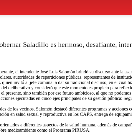
bernar Saladillo es hermoso, desafiante, inte
iberante, el intendente José Luis Salomón brindó su discurso ante la as
olares, autoridades de reparticiones públicas, representantes de instituc
 quien invitó al jefe comunal a dar su tradicional discurso, en el cual h
s del deliberativo y consideró que este momento es propicio para refle
 el presente, sino también por ese futuro ambicioso, al que no podemos
acciones ejecutadas en cinco ejes principales de su gestión pública: Seg
sidades de los vecinos, Salomón destacó diferentes programas y accione
tención en salud sexual y reproductiva en los CAPS, entrega de equipam
las orientados a diferentes aspectos de la salud humana, además de ca
s sobre medioambiente como el Programa PIRUSA.