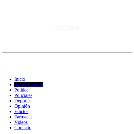
San Martín 3248 - Saladillo - Pcia. de Bs As.
Tel: 02344–15402819
informacion@cnsaladillo.com.ar
SEGUINOS
© Copyright 2023. Todos los derechos reservados |
Diseño Web
-
edrweb
Inicio
Interés General
Política
Policiales
Deportes
Opinión
Edictos
Farmacia
Videos
Contacto