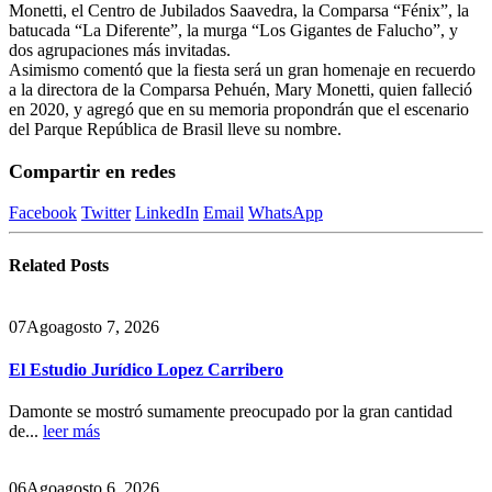
Monetti, el Centro de Jubilados Saavedra, la Comparsa “Fénix”, la
batucada “La Diferente”, la murga “Los Gigantes de Falucho”, y
dos agrupaciones más invitadas.
Asimismo comentó que la fiesta será un gran homenaje en recuerdo
a la directora de la Comparsa Pehuén, Mary Monetti, quien falleció
en 2020, y agregó que en su memoria propondrán que el escenario
del Parque República de Brasil lleve su nombre.
Compartir en redes
Facebook
Twitter
LinkedIn
Email
WhatsApp
Related
Posts
07
Ago
agosto 7, 2026
El Estudio Jurídico Lopez Carribero
Damonte se mostró sumamente preocupado por la gran cantidad
de...
leer más
06
Ago
agosto 6, 2026