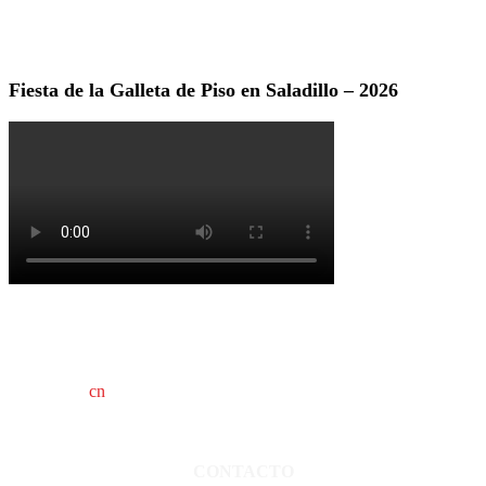
Fiesta de la Galleta de Piso en Saladillo – 2026
cn
saladillo es una publicación independiente.
Director propietario Juan Pablo Krupitzky.
Normas de confidencialidad y privacidad.
CONTACTO