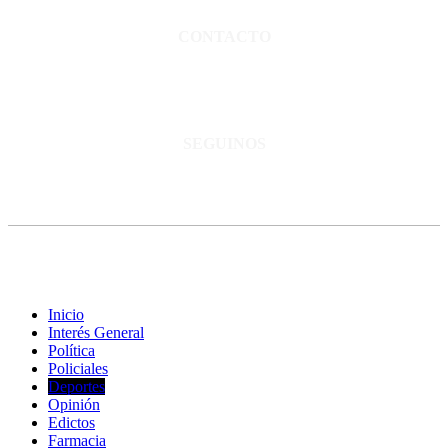
CONTACTO
San Martín 3248 - Saladillo - Pcia. de Bs As.
Tel: 02344–15402819
informacion@cnsaladillo.com.ar
SEGUINOS
© Copyright 2023. Todos los derechos reservados |
Diseño Web
-
edrweb
Inicio
Interés General
Política
Policiales
Deportes
Opinión
Edictos
Farmacia