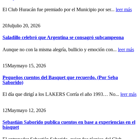
El Club Huracán fue premiado por el Municipio por ser...
leer más
20
Jul
julio 20, 2026
Saladillo celebró que Argentina se consagró subcampeona
Aunque no con la misma alegría, bullicio y emoción con...
leer más
15
May
mayo 15, 2026
Pequeños cuentos del Basquet que recuerdo. (Por Seba
Saborido)
El día que dirigí a los LAKERS Corría el año 1993… No...
leer más
12
May
mayo 12, 2026
Sebastián Saborido publica cuentos en base a experiencias en el
básquet