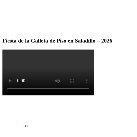
Fiesta de la Galleta de Piso en Saladillo – 2026
cn
saladillo es una publicación independiente.
Director propietario Juan Pablo Krupitzky.
Normas de confidencialidad y privacidad.