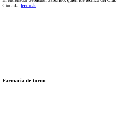
El entrenador Sebastián Saborido, quien fue técnico del Club
Ciudad...
leer más
Farmacia de turno