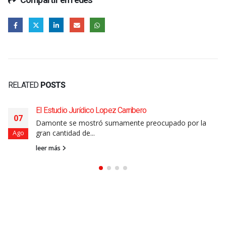
RELATED
POSTS
“Estamos conformes con el uso del estacionamiento
06
medido y creo que los vecinos también”
Fernando Arrospide, secretario de Seguridad del
Ago
Muncipio, habló con CN...
leer más