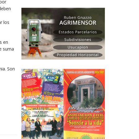
por
 deben
r los
s en
se suma
mia. Son