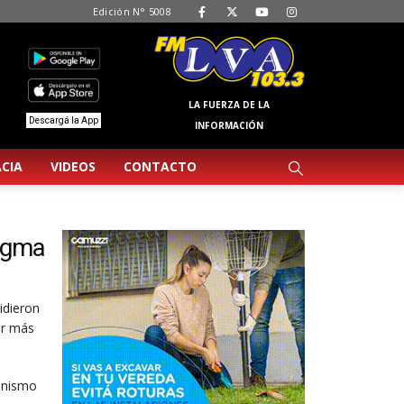
Edición N° 5008
LA FUERZA DE LA
Descargá la App
INFORMACIÓN
CIA
VIDEOS
CONTACTO
digma
idieron
er más
ganismo