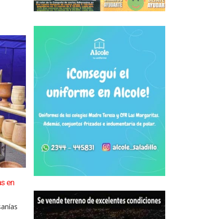
as en
Con todo local, Saladillo celebró sus 163 años de
04
La fiesta del 163° aniversario de Saladillo tuvo en
Ago
sanías
esta...