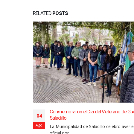
RELATED
POSTS
Conmemoraron el Día del Veterano de Gu
04
Saladillo
accidente de
Ago
La Municipalidad de Saladillo celebró ayer e
oficial por...