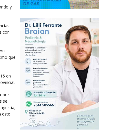
ando y
ncias.
as con
con
ismo que
 15 en
ovincial.
sobre
s se
angustia,
n este