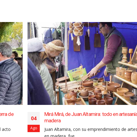
erra de
Mirá Mirá, de Juan Altamira: todo en artesaní
04
madera
Ago
l acto
Juan Altamira, con su emprendimiento de arte
en madera, fue...