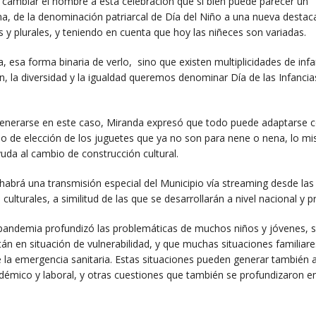
en cambiar el nombre a esta celebración que si bien puede parecer un
, de la denominación patriarcal de Día del Niño a una nueva destac
sas y plurales, y teniendo en cuenta que hoy las niñeces son variadas.
, esa forma binaria de verlo, sino que existen multiplicidades de infa
n, la diversidad y la igualdad queremos denominar Día de las Infanci
 generarse en este caso, Miranda expresó que todo puede adaptarse 
 de elección de los juguetes que ya no son para nene o nena, lo m
ayuda al cambio de construcción cultural.
 habrá una transmisión especial del Municipio vía streaming desde las
culturales, a similitud de las que se desarrollarán a nivel nacional y pr
a pandemia profundizó las problemáticas de muchos niños y jóvenes, 
tán en situación de vulnerabilidad, y que muchas situaciones familiare
ge la emergencia sanitaria. Estas situaciones pueden generar también 
démico y laboral, y otras cuestiones que también se profundizaron e