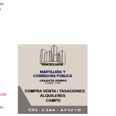
las
o
a de
Mirá Mirá, de Juan Altamira: todo en artesanías 
04
madera
Ago
cto
Juan Altamira, con su emprendimiento de artesan
en madera, fue...