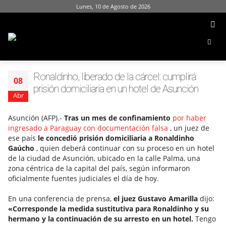
Lunes, 10 de Agosto de 2026
Ronaldinho, liberado de la cárcel: cumplirá
08
prisión domiciliaria en un hotel de Asunción
Abr
Asunción (AFP).-
Tras un mes de confinamiento
por haber
ingresado a Paraguay con documentación falsa
, un juez de
ese país
le concedió prisión domiciliaria a Ronaldinho
Gaúcho
, quien deberá continuar con su proceso en un hotel
de la ciudad de Asunción, ubicado en la calle Palma, una
zona céntrica de la capital del país, según informaron
oficialmente fuentes judiciales el día de hoy.
En una conferencia de prensa,
el juez Gustavo Amarilla
dijo:
«Corresponde la medida sustitutiva para Ronaldinho y su
hermano y la continuación de su arresto en un hotel.
Tengo