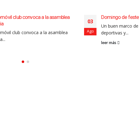
samblea
Domingo de festejos por el aniversario de Sal
03
Un buen marco de público acompañó las activ
Ago
amblea
deportivas y...
leer más