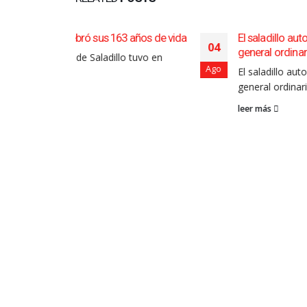
3 años de vida
El saladillo automóvil club convoca a la a
04
general ordinaria
o tuvo en
Ago
El saladillo automóvil club convoca a la as
general ordinaria...
leer más