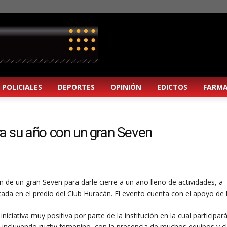
POLICIALES
DEPORTES
OPINIÓN
EDICTOS
FARMA
rra su año con un gran Seven
ón de un gran Seven para darle cierre a un año lleno de actividades, a
icada en el predio del Club Huracán. El evento cuenta con el apoyo de 
niciativa muy positiva por parte de la institución en la cual participar
es incluyendo rugby femenino, con la presencia de muchos equipos y c