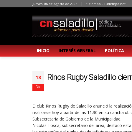
Jueves, 06 de Agosto de 2026
El tiempo - Tutiempo.net
INICIO
INTERÉS GENERAL
POLÍTICA
Rinos Rugby Saladillo cie
18
Dic
El club Rinos Rugby de Saladillo anunció la realizaci
realizarse hoy a partir de las 11:30 en su cancha ub
Subsecretaría de Gobierno de la Municipalidad.
Nicolás Tosca, subsecretario del área, destacó esta i
las categorías del rugby, desde inferiores a mayor