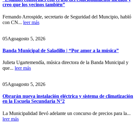
creo que los vecinos también”
Fernando Arrospide, secretario de Seguridad del Muncipio, habló
con CN...
leer más
05
Ago
agosto 5, 2026
Banda Municipal de Saladillo | “Por amor a la música”
Julieta Ugartemendía, música directora de la Banda Municipal y
que...
leer más
05
Ago
agosto 5, 2026
Obrarán nueva instalación eléctrica y sistema de climatización
en la Escuela Secundaria N°2
La Municipalidad llevó adelante un concurso de precios para la...
leer más