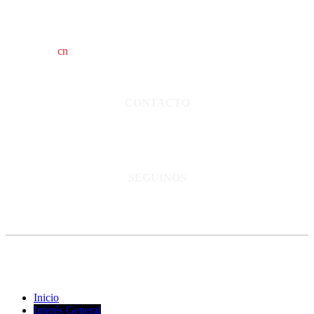
cn
saladillo es una publicación independiente.
Director propietario Juan Pablo Krupitzky.
Normas de confidencialidad y privacidad.
CONTACTO
San Martín 3248 - Saladillo - Pcia. de Bs As.
Tel: 02344–15402819
informacion@cnsaladillo.com.ar
SEGUINOS
© Copyright 2023. Todos los derechos reservados |
Diseño Web
-
edrweb
Inicio
Interés General