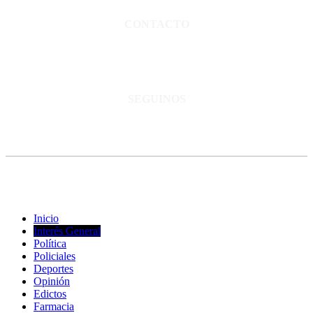
CONTACTO
San Martín 3248 - Saladillo - Pcia. de Bs As.
Tel: 02344–15402819
informacion@cnsaladillo.com.ar
SEGUINOS
© Copyright 2023. Todos los derechos reservados |
Diseño Web
-
edrweb
Inicio
Interés General
Política
Policiales
Deportes
Opinión
Edictos
Farmacia