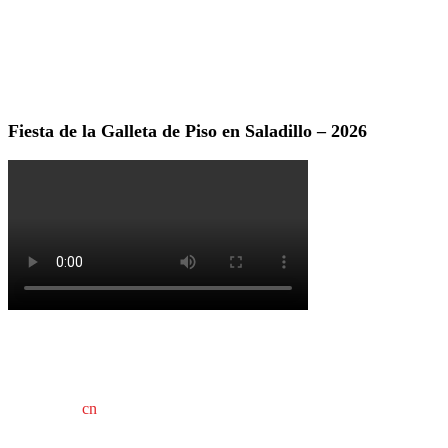
Fiesta de la Galleta de Piso en Saladillo – 2026
cn
saladillo es una publicación independiente.
Director propietario Juan Pablo Krupitzky.
Normas de confidencialidad y privacidad.