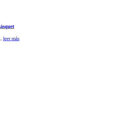
básquet
..
leer más