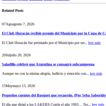
Related
Posts
07
Ago
agosto 7, 2026
El Club Huracán recibió premio del Municipio por la Copa de 
El Club Huracán fue premiado por el Municipio por ser...
leer más
20
Jul
julio 20, 2026
Saladillo celebró que Argentina se consagró subcampeona
Aunque no con la misma alegría, bullicio y emoción con...
leer más
15
May
mayo 15, 2026
Pequeños cuentos del Basquet que recuerdo. (Por Seba Saborido
El día que dirigí a los LAKERS Corría el año 1993… No...
leer más