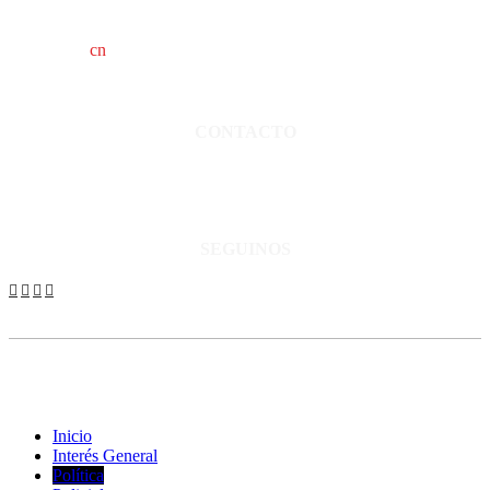
cn
saladillo es una publicación independiente.
Director propietario Juan Pablo Krupitzky.
Normas de confidencialidad y privacidad.
CONTACTO
San Martín 3248 - Saladillo - Pcia. de Bs As.
Tel: 02344–15402819
informacion@cnsaladillo.com.ar
SEGUINOS
© Copyright 2023. Todos los derechos reservados |
Diseño Web
-
edrweb
Inicio
Interés General
Política