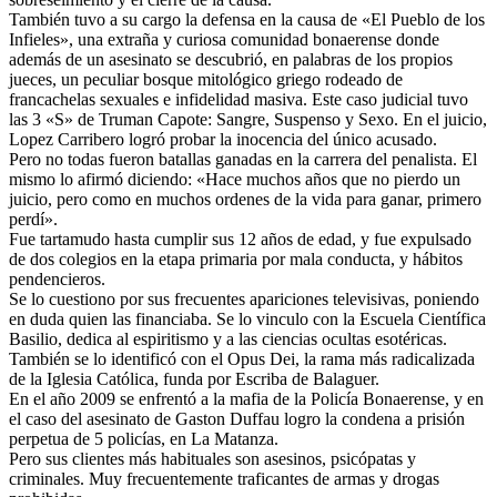
También tuvo a su cargo la defensa en la causa de «El Pueblo de los
Infieles», una extraña y curiosa comunidad bonaerense donde
además de un asesinato se descubrió, en palabras de los propios
jueces, un peculiar bosque mitológico griego rodeado de
francachelas sexuales e infidelidad masiva. Este caso judicial tuvo
las 3 «S» de Truman Capote: Sangre, Suspenso y Sexo. En el juicio,
Lopez Carribero logró probar la inocencia del único acusado.
Pero no todas fueron batallas ganadas en la carrera del penalista. El
mismo lo afirmó diciendo: «Hace muchos años que no pierdo un
juicio, pero como en muchos ordenes de la vida para ganar, primero
perdí».
Fue tartamudo hasta cumplir sus 12 años de edad, y fue expulsado
de dos colegios en la etapa primaria por mala conducta, y hábitos
pendencieros.
Se lo cuestiono por sus frecuentes apariciones televisivas, poniendo
en duda quien las financiaba. Se lo vinculo con la Escuela Científica
Basilio, dedica al espiritismo y a las ciencias ocultas esotéricas.
También se lo identificó con el Opus Dei, la rama más radicalizada
de la Iglesia Católica, funda por Escriba de Balaguer.
En el año 2009 se enfrentó a la mafia de la Policía Bonaerense, y en
el caso del asesinato de Gaston Duffau logro la condena a prisión
perpetua de 5 policías, en La Matanza.
Pero sus clientes más habituales son asesinos, psicópatas y
criminales. Muy frecuentemente traficantes de armas y drogas