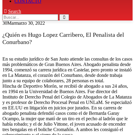
CONTACTO
Search
30
Mar
marzo 30, 2022
¿Quién es Hugo Lopez Carribero, El Penalista del
Conurbano?
En su estudio jurídico de San Justo atiende las consultas de los casos
más problemáticos de Gran Buenos Aires. Abogado penalista desde
1994, comenzó su carrera jurídica en Castelar, pero pronto se instaló
en La Matanza, el corazón del Conurbano, desde donde trabaja
junto a su equipo de colaborares, 28 personas es total.
Hincha de Deportivo Morón, se recibió de abogado a sus 24 años,
en 1994 en la Universidad de Buenos Aires. Fue director del
Instituto de Derecho Penal del Colegio de Abogados de La Matanza
y es profesor de Derecho Procesal Penal en UNLaM. Se especializó
en EE.UU en litigación en juicios por jurados. En su carrera de
abogado penalista defendió casos como el de Bernarda Garay
Ocampo, la mujer que mató de un tiro en el pecho al ladrón que le
había robado; y el de Julio Vittone, el joven acusado de encender
tres bengalas en el boliche Cromañón. A ambos les consiguió el
sobreseimiento y el cierre de la causa.