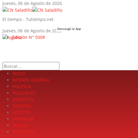
Jueves, 06 de Agosto de 2026
El tiempo - Tutiempo.net
Descargá la App
Jueves, 06 de Agosto de 2026
Edición N° 5008
LA FUERZA DE LA INFORMACIÓN
Search
INICIO
INTERÉS GENERAL
POLÍTICA
POLICIALES
DEPORTES
OPINIÓN
EDICTOS
FARMACIA
VIDEOS
CONTACTO