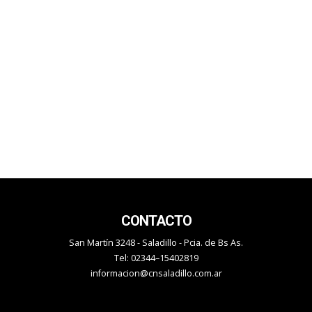
CONTACTO
San Martín 3248 - Saladillo - Pcia. de Bs As.
Tel: 02344–15402819
informacion@cnsaladillo.com.ar