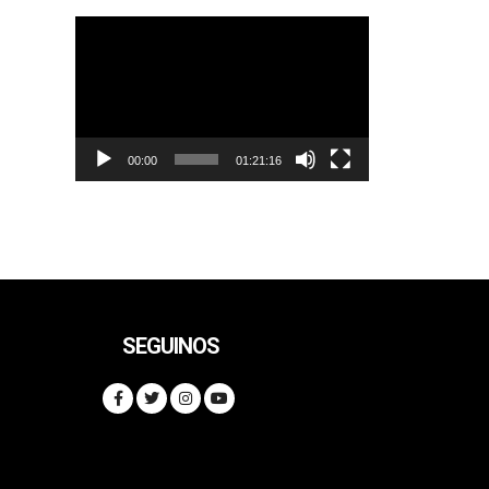
Reproductor
de
vídeo
00:00
01:21:16
SEGUINOS