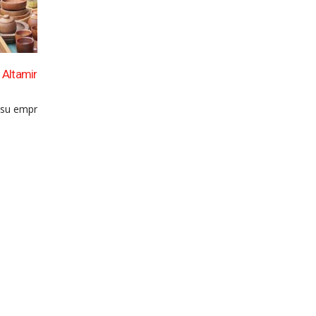
as en
Con todo local, Saladillo celebró sus 163 años de
04
La fiesta del 163° aniversario de Saladillo tuvo en
Ago
sanías
esta...
leer más