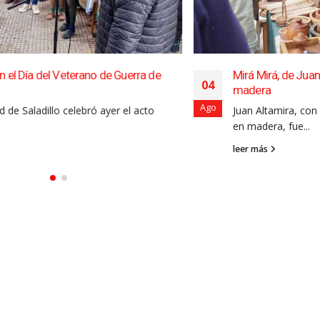
erra de
Mirá Mirá, de Juan Altamira: todo en artesaní
04
madera
Ago
l acto
Juan Altamira, con su emprendimiento de arte
en madera, fue...
leer más