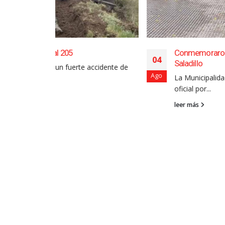
Conmemoraron el Día del Veterano de Gu
04
Saladillo
accidente de
Ago
La Municipalidad de Saladillo celebró ayer e
oficial por...
leer más