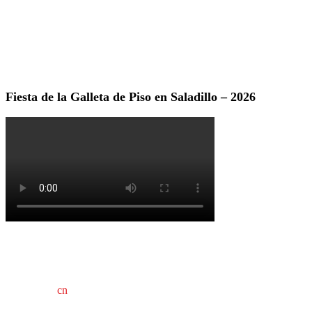
Fiesta de la Galleta de Piso en Saladillo – 2026
cn
saladillo es una publicación independiente.
Director propietario Juan Pablo Krupitzky.