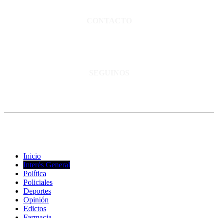
Normas de confidencialidad y privacidad.
CONTACTO
San Martín 3248 - Saladillo - Pcia. de Bs As.
Tel: 02344–15402819
informacion@cnsaladillo.com.ar
SEGUINOS
© Copyright 2023. Todos los derechos reservados |
Diseño Web
-
edrweb
Inicio
Interés General
Política
Policiales
Deportes
Opinión
Edictos
Farmacia