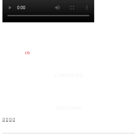
cn
saladillo es una publicación independiente.
Director propietario Juan Pablo Krupitzky.
Normas de confidencialidad y privacidad.
CONTACTO
San Martín 3248 - Saladillo - Pcia. de Bs As.
Tel: 02344–15402819
informacion@cnsaladillo.com.ar
SEGUINOS
© Copyright 2023. Todos los derechos reservados |
Diseño Web
-