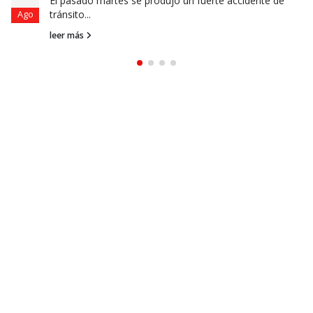
El pasado martes se produjo un fuerte accidente de
tránsito...
Ago
leer más